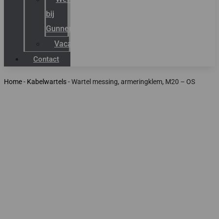
bij
Gunneman
Vacatures
Contact
Home
-
Kabelwartels
-
Wartel messing, armeringklem, M20 – OS