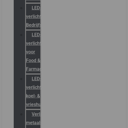
LED-
verlichting
Bedrijfshal
LED-
verlichting
voor
Food &
Farmacie
LED-
verlichting
koel- &
vrieshuizen
Verlichting
metaal-