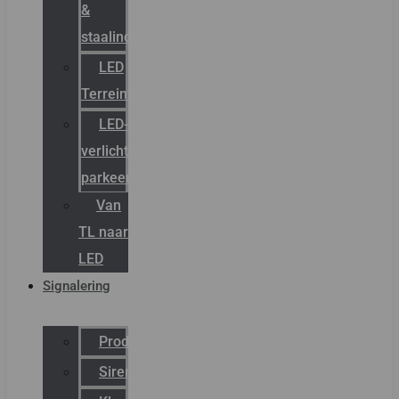
&
staalindustrie
LED
Terreinverlichting
LED-
verlichting
parkeergarage
Van
TL naar
LED
Signalering
Productcatalogus
Sirena