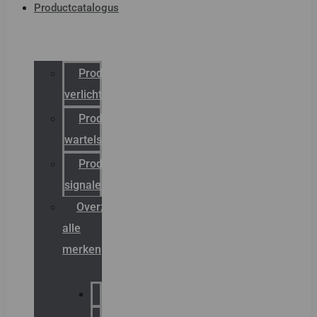
Productcatalogus
Productcatalogus
verlichting
Productcatalogus
wartels
Productcatalogus
signalering
Overzicht
alle
merken
Sammode