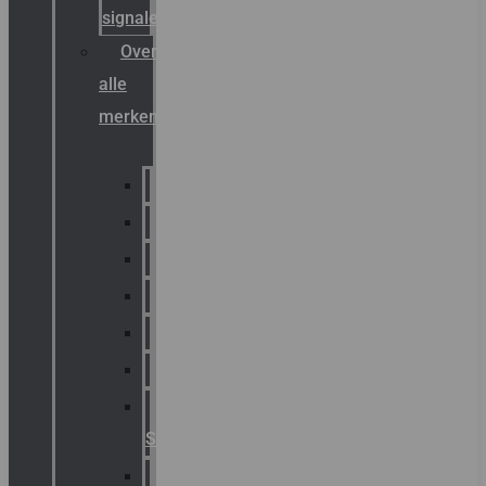
signalering
Overzicht
alle
merken
Sammode
Chalmit
Palazzoli
Fellowlight
Luxon
Sirena
Klaxon
Signaling
E2S