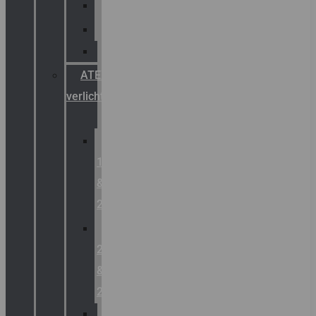
Palazzoli
Fellowlight
Luxon
ATEX
verlichting
Zone
1
&
2
Zone
21
&
22
ATEX