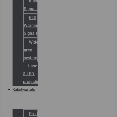
Klaxon
Signaling
E2S
Warning
Signals
Wide
area
systemen
Laserbelijning
& LED-
projectie
Kabelwartels
Productcatalogus