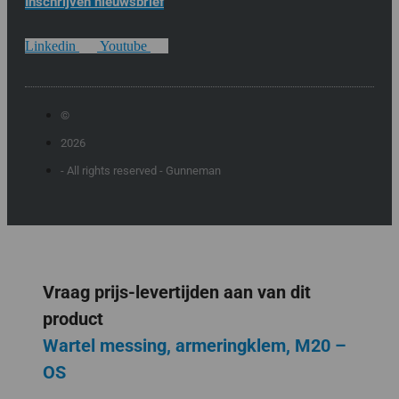
Inschrijven nieuwsbrief
Linkedin
Youtube
©
2026
- All rights reserved - Gunneman
Vraag prijs-levertijden aan van dit
product
Wartel messing, armeringklem, M20 –
OS