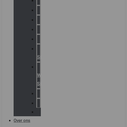
Chalmit
Palazzoli
Fellowlight
Luxon
Sirena
Klaxon
Signaling
E2S
Warning
Signals
AGRO
Hawke
Killark
Over ons