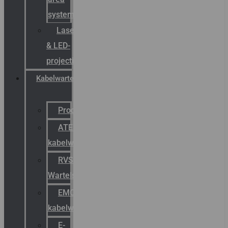
systemen
Laserbelijning
& LED-
projectie
Kabelwartels
Productcatalogus
ATEX
kabelwartels
RVS
Wartels
EMC
kabelwartels
E-