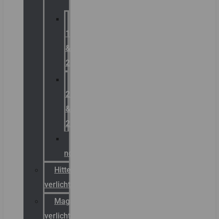
Zone
1
&
2
Zone
21
&
22
ATEX
noodverlichting
Hittebestendige
verlichting
Magazijn
verlichting