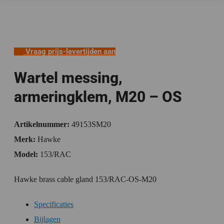
Vraag prijs-levertijden aan
Wartel messing,
armeringklem, M20 – OS
Artikelnummer:
49153SM20
Merk:
Hawke
Model:
153/RAC
Hawke brass cable gland 153/RAC-OS-M20
Specificaties
Bijlagen