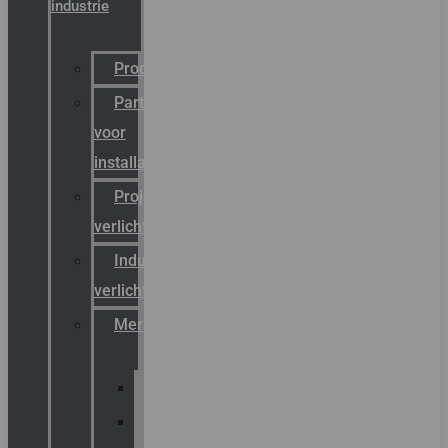
industrie
Productcatalogus
Partner
voor
installateurs
Projectreferenties
verlichting
Industriële
verlichting
Merken
Sammode
Chalmit