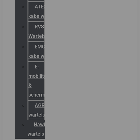
ATEX
kabelwartels
RVS
Wartels
EMC
kabelwartels
E-
mobility
&
schermstromen
AGRO
wartels
Hawke
wartels