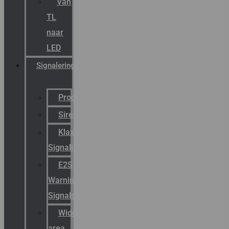
Van
TL
naar
LED
Signalering
Productcatalogus
Sirena
Klaxon
Signaling
E2S
Warning
Signals
Wide
area