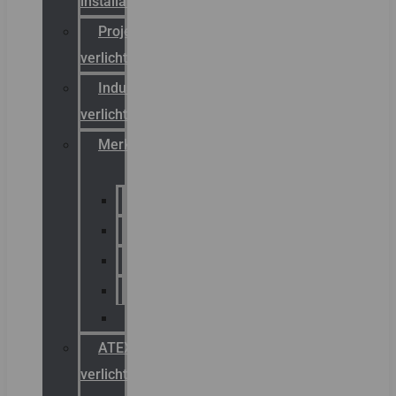
installateurs
Projectreferenties
verlichting
Industriële
verlichting
Merken
Sammode
Chalmit
Palazzoli
Fellowlight
Luxon
ATEX
verlichting