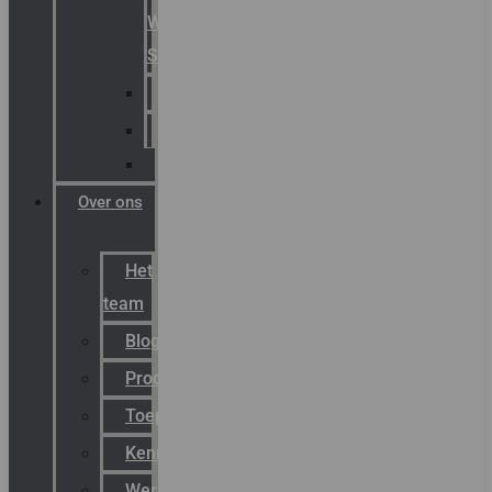
Warning
Signals
AGRO
Hawke
Killark
Over ons
Het
team
Blog
Productnieuws
Toepassingen
Kenniscentrum
Werken