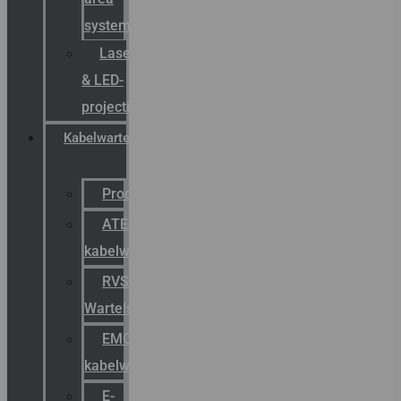
systemen
Laserbelijning
& LED-
projectie
Kabelwartels
Productcatalogus
ATEX
kabelwartels
RVS
Wartels
EMC
kabelwartels
E-