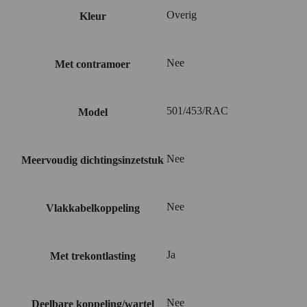
Overig
Kleur
Nee
Met contramoer
501/453/RAC
Model
Nee
Meervoudig dichtingsinzetstuk
Nee
Vlakkabelkoppeling
Ja
Met trekontlasting
Nee
Deelbare koppeling/wartel