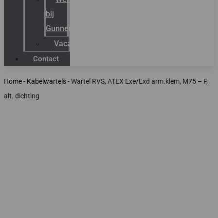
bij
Gunneman
Vacatures
Contact
Home
-
Kabelwartels
-
Wartel RVS, ATEX Exe/Exd arm.klem, M75 – F,
alt. dichting