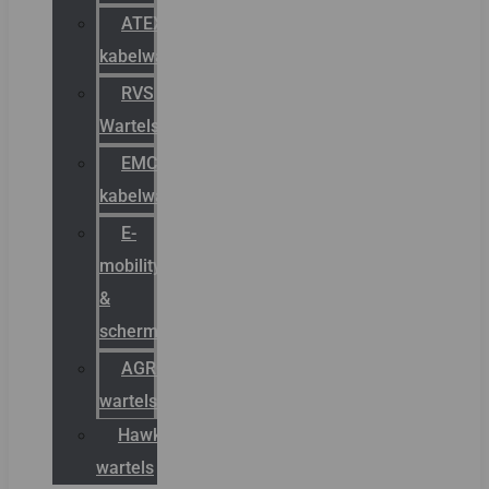
ATEX
kabelwartels
RVS
Wartels
EMC
kabelwartels
E-
mobility
&
schermstromen
AGRO
wartels
Hawke
wartels