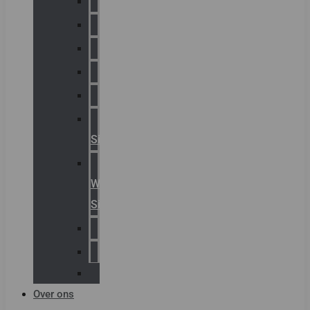
Chalmit
Palazzoli
Fellowlight
Luxon
Sirena
Klaxon
Signaling
E2S
Warning
Signals
AGRO
Hawke
Killark
Over ons