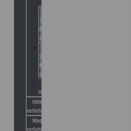
Zone
1
&
2
Zone
21
&
22
ATEX
noodverlichting
Hittebestendige
verlichting
Magazijn
verlichting