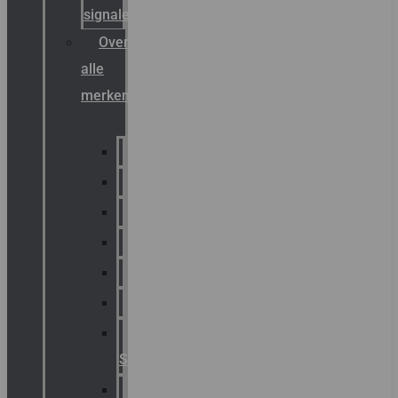
signalering
Overzicht
alle
merken
Sammode
Chalmit
Palazzoli
Fellowlight
Luxon
Sirena
Klaxon
Signaling
E2S