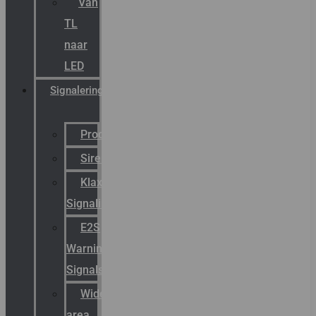
Van
TL
naar
LED
Signalering
Productcatalogus
Sirena
Klaxon
Signaling
E2S
Warning
Signals
Wide
area