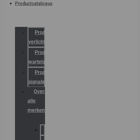
Productcatalogus
Productcatalogus
verlichting
Productcatalogus
wartels
Productcatalogus
signalering
Overzicht
alle
merken
Sammode