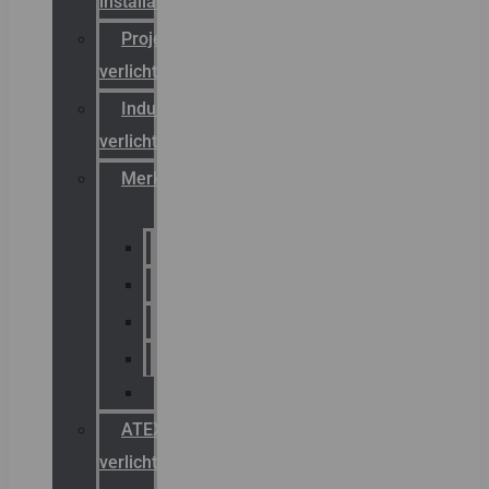
installateurs
Projectreferenties
verlichting
Industriële
verlichting
Merken
Sammode
Chalmit
Palazzoli
Fellowlight
Luxon
ATEX
verlichting