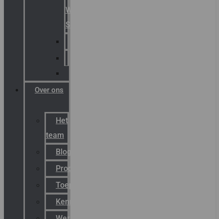
Warning
Signals
AGRO
Hawke
Killark
Over ons
Het
team
Blog
Productnieuws
Toepassingen
Kenniscentrum
Werken