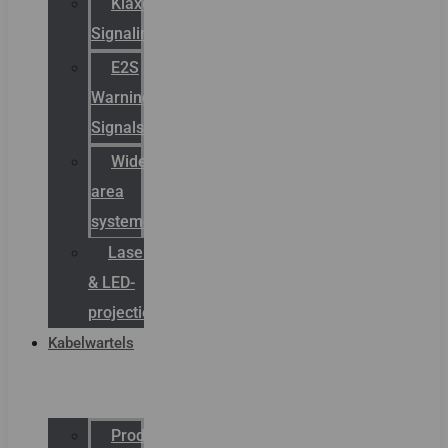
Klaxon
Signaling
E2S
Warning
Signals
Wide
area
systemen
Laserbelijning
& LED-
projectie
Kabelwartels
Productcatalogus