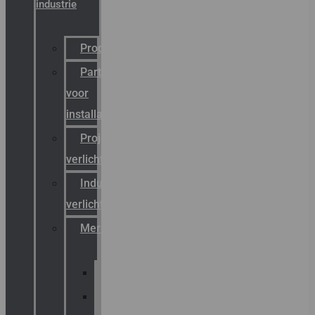
industrie
Productcatalogus
Partner
voor
installateurs
Projectreferenties
verlichting
Industriële
verlichting
Merken
Sammode
Chalmit