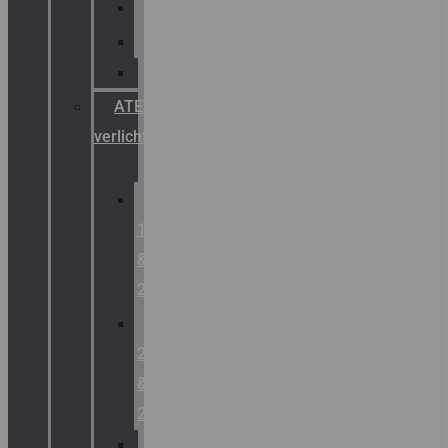
Palazzoli
Fellowlight
Luxon
ATEX
verlichting
Zone
1
&
2
Zone
21
&
22
ATEX