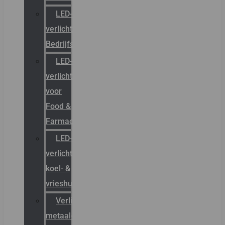
LED-
verlichting
Bedrijfshal
LED-
verlichting
voor
Food &
Farmacie
LED-
verlichting
koel- &
vrieshuizen
Verlichting
metaal-