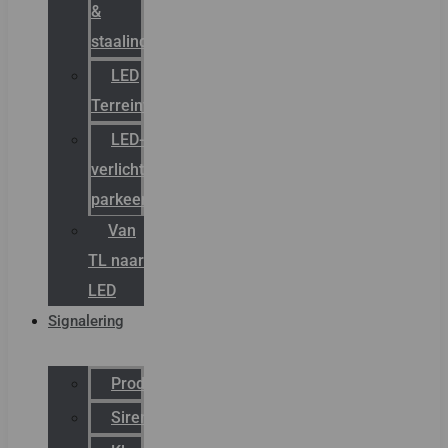
&
staalindustrie
LED
Terreinverlichting
LED-
verlichting
parkeergarage
Van
TL naar
LED
Signalering
Productcatalogus
Sirena