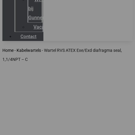
bij
Gunneman
Vacatures
Contact
Home
-
Kabelwartels
-
Wartel RVS ATEX Exe/Exd diafragma seal,
1,1/4NPT – C