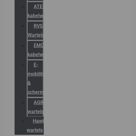
ATEX
kabelwartels
RVS
Wartels
EMC
kabelwartels
E-
mobility
&
schermstromen
AGRO
wartels
Hawke
wartels