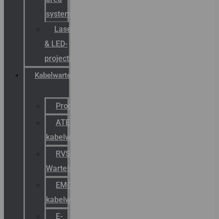
systemen
Laserbelijning
& LED-
projectie
Kabelwartels
Productcatalogus
ATEX
kabelwartels
RVS
Wartels
EMC
kabelwartels
E-