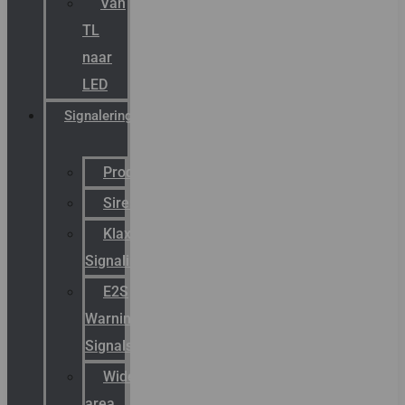
Van
TL
naar
LED
Signalering
Productcatalogus
Sirena
Klaxon
Signaling
E2S
Warning
Signals
Wide
area