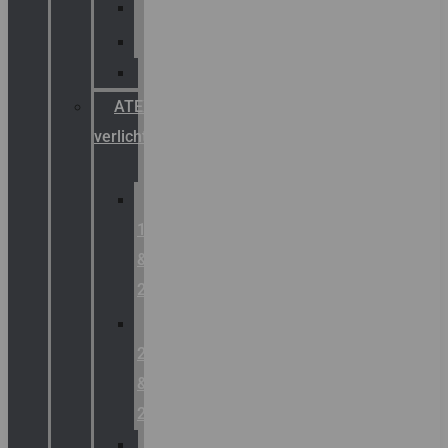
Palazzoli
Fellowlight
Luxon
ATEX
verlichting
Zone
1
&
2
Zone
21
&
22
ATEX