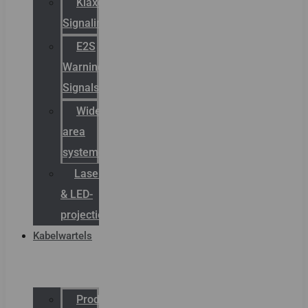
Klaxon
Signaling
E2S
Warning
Signals
Wide
area
systemen
Laserbelijning
& LED-
projectie
Kabelwartels
Productcatalogus