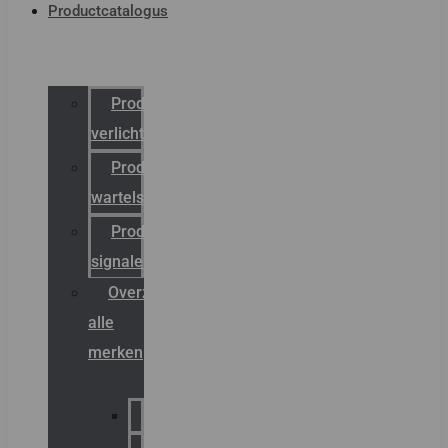
Productcatalogus
Productcatalogus
verlichting
Productcatalogus
wartels
Productcatalogus
signalering
Overzicht
alle
merken
Sammode