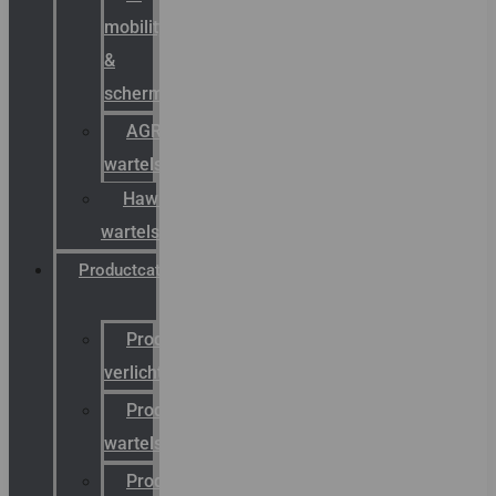
mobility
&
schermstromen
AGRO
wartels
Hawke
wartels
Productcatalogus
Productcatalogus
verlichting
Productcatalogus
wartels
Productcatalogus