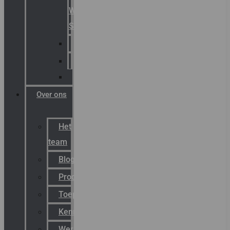
Warning
Signals
AGRO
Hawke
Killark
Over ons
Het
team
Blog
Productnieuws
Toepassingen
Kenniscentrum
Werken