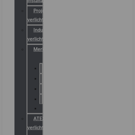
installateurs
Projectreferenties
verlichting
Industriële
verlichting
Merken
Sammode
Chalmit
Palazzoli
Fellowlight
Luxon
ATEX
verlichting