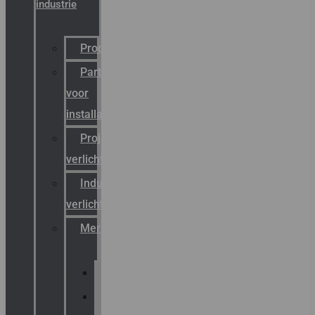
industrie
Productcatalogus
Partner
voor
installateurs
Projectreferenties
verlichting
Industriële
verlichting
Merken
Sammode
Chalmit