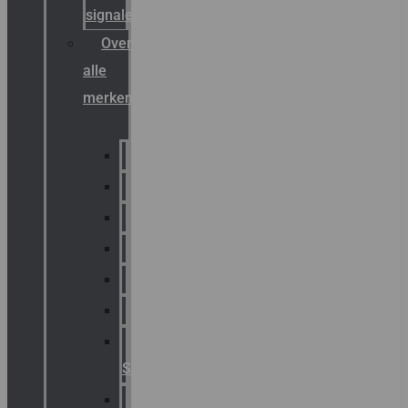
signalering
Overzicht
alle
merken
Sammode
Chalmit
Palazzoli
Fellowlight
Luxon
Sirena
Klaxon
Signaling
E2S