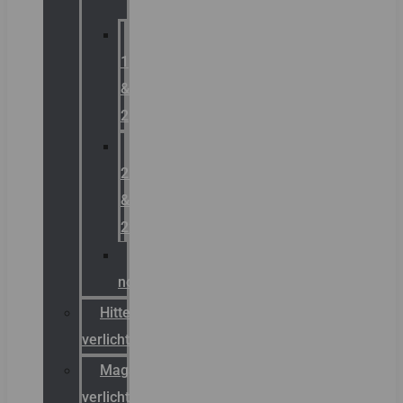
Zone
1
&
2
Zone
21
&
22
ATEX
noodverlichting
Hittebestendige
verlichting
Magazijn
verlichting