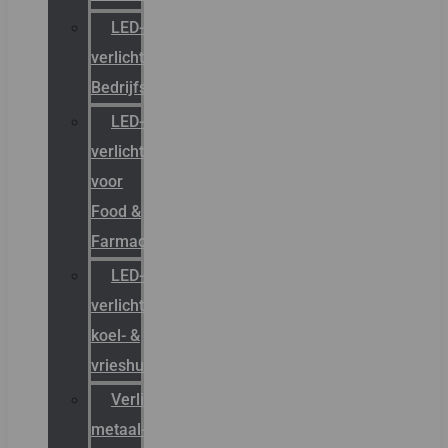
LED-
verlichting
Bedrijfshal
LED-
verlichting
voor
Food &
Farmacie
LED-
verlichting
koel- &
vrieshuizen
Verlichting
metaal-