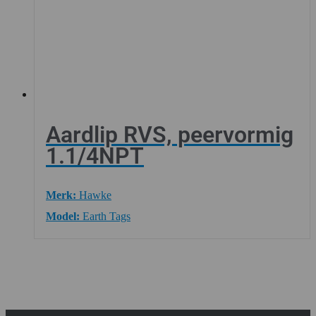
Aardlip RVS, peervormig
1.1/4NPT
Merk:
Hawke
Model:
Earth Tags