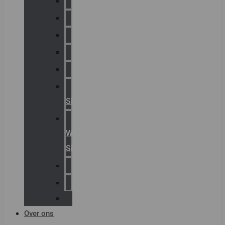
Chalmit
Palazzoli
Fellowlight
Luxon
Sirena
Klaxon
Signaling
E2S
Warning
Signals
AGRO
Hawke
Killark
Over ons