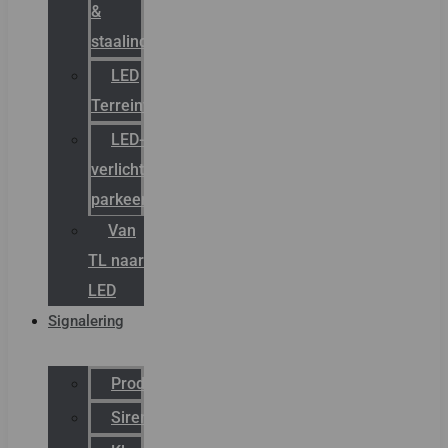
&
staalindustrie
LED
Terreinverlichting
LED-
verlichting
parkeergarage
Van
TL naar
LED
Signalering
Productcatalogus
Sirena