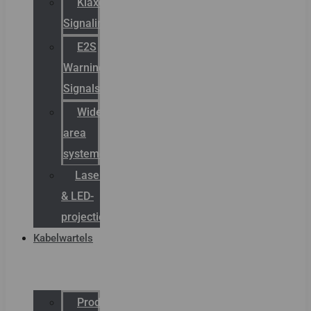
Klaxon
Signaling
E2S
Warning
Signals
Wide
area
systemen
Laserbelijning
& LED-
projectie
Kabelwartels
Productcatalogus