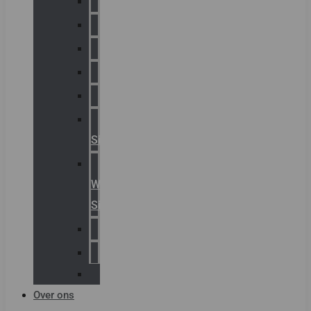
Chalmit
Palazzoli
Fellowlight
Luxon
Sirena
Klaxon
Signaling
E2S
Warning
Signals
AGRO
Hawke
Killark
Over ons