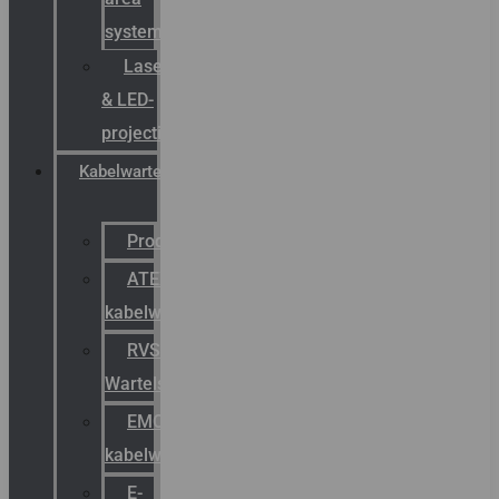
systemen
Laserbelijning
& LED-
projectie
Kabelwartels
Productcatalogus
ATEX
kabelwartels
RVS
Wartels
EMC
kabelwartels
E-