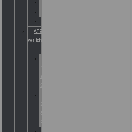
Palazzoli
Fellowlight
Luxon
ATEX
verlichting
Zone
1
&
2
Zone
21
&
22
ATEX