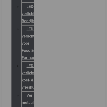
LED-
verlichting
Bedrijfshal
LED-
verlichting
voor
Food &
Farmacie
LED-
verlichting
koel- &
vrieshuizen
Verlichting
metaal-