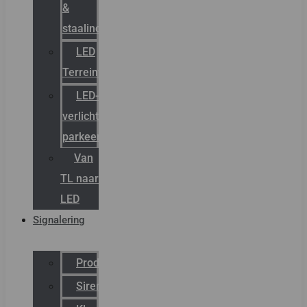
&
staalindustrie
LED
Terreinverlichting
LED-
verlichting
parkeergarage
Van
TL naar
LED
Signalering
Productcatalogus
Sirena