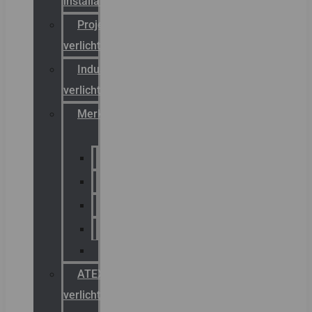
installateurs
Projectreferenties
verlichting
Industriële
verlichting
Merken
Sammode
Chalmit
Palazzoli
Fellowlight
Luxon
ATEX
verlichting