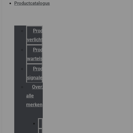
Productcatalogus
Productcatalogus
verlichting
Productcatalogus
wartels
Productcatalogus
signalering
Overzicht
alle
merken
Sammode