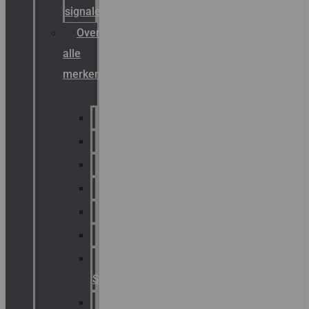
signalering
Overzicht
alle
merken
Sammode
Chalmit
Palazzoli
Fellowlight
Luxon
Sirena
Klaxon
Signaling
E2S