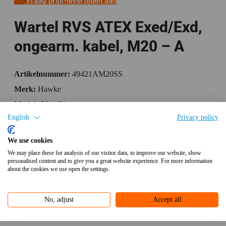
Vraag prijs-levertijden aan
Wartel RVS ATEX Exed/Exd,
ongearm. kabel, M20 – A
Artikelnummer:
49421AM20SS
Merk:
Hawke
Model:
501/421
English
Privacy policy
Hawke stainless steel 316 cable gland 501/421/A- M20
We use cookies
We may place these for analysis of our visitor data, to improve our website, show
Specificaties
personalised content and to give you a great website experience. For more information
about the cookies we use open the settings.
Bijlagen
Aanvullende informatie
No, adjust
Accept all