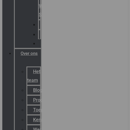
Warning
Signals
AGRO
Hawke
Killark
Over ons
Het
team
Blog
Productnieuws
Toepassingen
Kenniscentrum
Werken