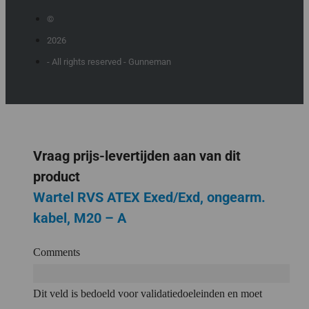
©
2026
- All rights reserved - Gunneman
Vraag prijs-levertijden aan van dit
product
Wartel RVS ATEX Exed/Exd, ongearm.
kabel, M20 – A
Comments
Dit veld is bedoeld voor validatiedoeleinden en moet