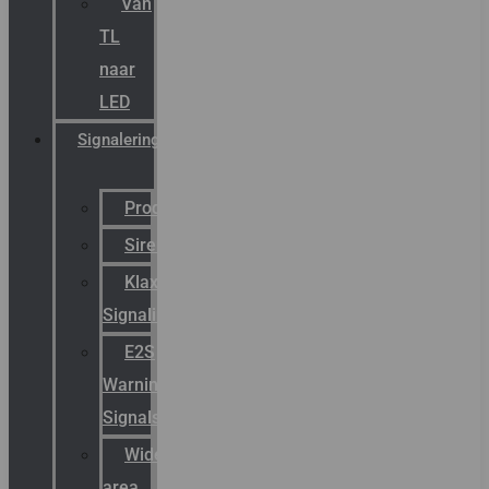
Van
TL
naar
LED
Signalering
Productcatalogus
Sirena
Klaxon
Signaling
E2S
Warning
Signals
Wide
area