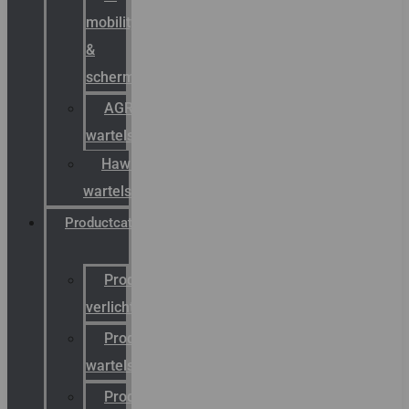
mobility
&
schermstromen
AGRO
wartels
Hawke
wartels
Productcatalogus
Productcatalogus
verlichting
Productcatalogus
wartels
Productcatalogus