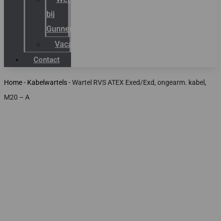
bij
Gunneman
Vacatures
Contact
Home
-
Kabelwartels
-
Wartel RVS ATEX Exed/Exd, ongearm. kabel,
M20 – A