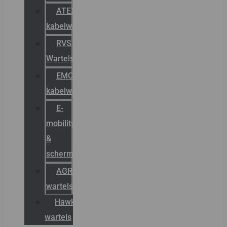
ATEX
kabelwartels
RVS
Wartels
EMC
kabelwartels
E-
mobility
&
schermstromen
AGRO
wartels
Hawke
wartels