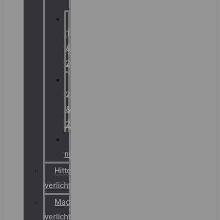
Zone
1
&
2
Zone
21
&
22
ATEX
noodverlichting
Hittebestendige
verlichting
Magazijn
verlichting