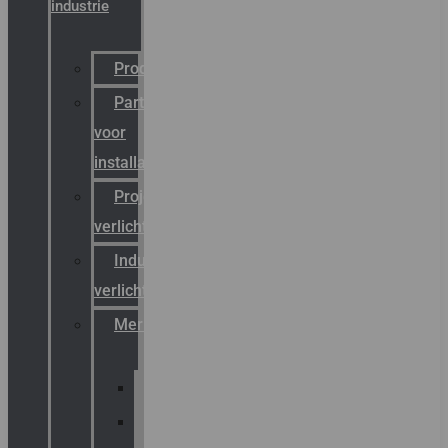
industrie
Productcatalogus
Partner
voor
installateurs
Projectreferenties
verlichting
Industriële
verlichting
Merken
Sammode
Chalmit