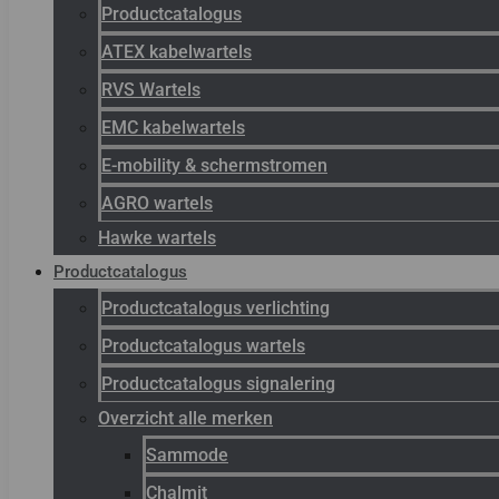
Productcatalogus
ATEX kabelwartels
RVS Wartels
EMC kabelwartels
E-mobility & schermstromen
AGRO wartels
Hawke wartels
Productcatalogus
Productcatalogus verlichting
Productcatalogus wartels
Productcatalogus signalering
Overzicht alle merken
Sammode
Chalmit