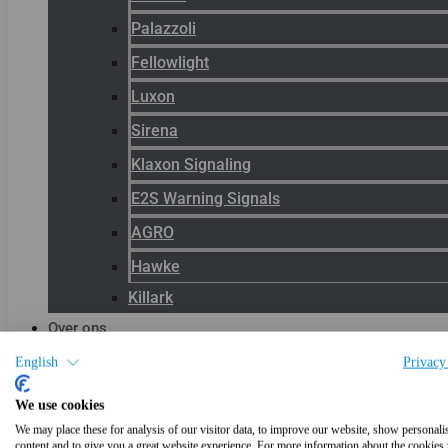
Palazzoli
Fellowlight
Luxon
Sirena
Klaxon Signaling
E2S Warning Signals
AGRO
Hawke
Killark
Over ons
Het team
English
Privacy
Blog
We use cookies
Productnieuws
We may place these for analysis of our visitor data, to improve our website, show personali
content and to give you a great website experience. For more information about the cookies