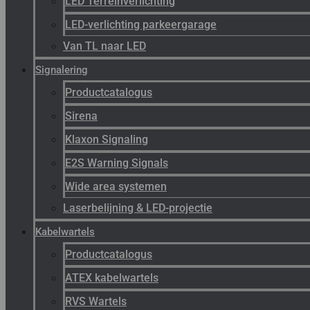
LED Terreinverlichting
LED-verlichting parkeergarage
Van TL naar LED
Signalering
Productcatalogus
Sirena
Klaxon Signaling
E2S Warning Signals
Wide area systemen
Laserbelijning & LED-projectie
Kabelwartels
Productcatalogus
ATEX kabelwartels
RVS Wartels