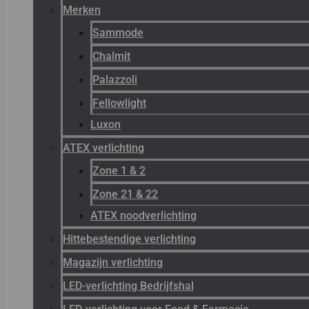
Merken
Sammode
Chalmit
Palazzoli
Fellowlight
Luxon
ATEX verlichting
Zone 1 & 2
Zone 21 & 22
ATEX noodverlichting
Hittebestendige verlichting
Magazijn verlichting
LED-verlichting Bedrijfshal