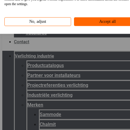
Toepassingen
open the settings.
Kenniscentrum
No, adjust
Accept all
Werken bij Gunneman
Vacatures
Contact
Verlichting industrie
Productcatalogus
Partner voor installateurs
Projectreferenties verlichting
Industriële verlichting
Merken
Sammode
Chalmit