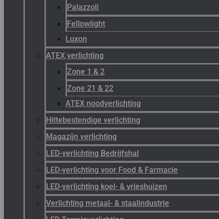
Palazzoli
Fellowlight
Luxon
ATEX verlichting
Zone 1 & 2
Zone 21 & 22
ATEX noodverlichting
Hittebestendige verlichting
Magazijn verlichting
LED-verlichting Bedrijfshal
LED-verlichting voor Food & Farmacie
LED-verlichting koel- & vrieshuizen
Verlichting metaal- & staalindustrie