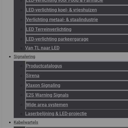
LED-verlichting voor Food & Farmacie
LED-verlichting koel- & vrieshuizen
Verlichting metaal- & staalindustrie
LED Terreinverlichting
LED-verlichting parkeergarage
Van TL naar LED
Signalering
Productcatalogus
Sirena
Klaxon Signaling
E2S Warning Signals
Wide area systemen
Laserbelijning & LED-projectie
Kabelwartels