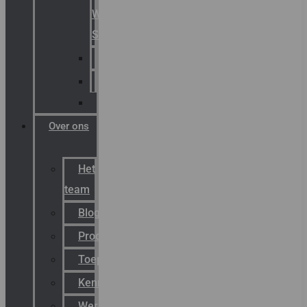
Warning
Signals
AGRO
Hawke
Killark
Over ons
Het
team
Blog
Productnieuws
Toepassingen
Kenniscentrum
Werken