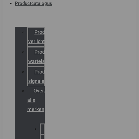
Productcatalogus
Productcatalogus
verlichting
Productcatalogus
wartels
Productcatalogus
signalering
Overzicht
alle
merken
Sammode