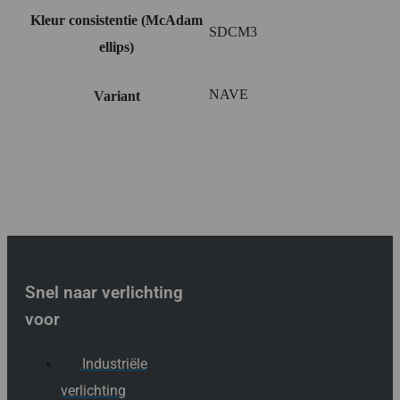
Kleur consistentie (McAdam
SDCM3
ellips)
NAVE
Variant
Snel naar verlichting
voor
Industriële
verlichting