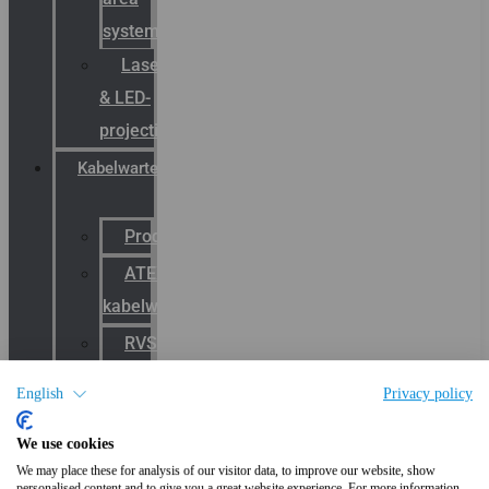
systemen
Laserbelijning
& LED-
projectie
Kabelwartels
Productcatalogus
ATEX
kabelwartels
RVS
Wartels
English
Privacy policy
EMC
We use cookies
kabelwartels
We may place these for analysis of our visitor data, to improve our website, show
E-
personalised content and to give you a great website experience. For more information