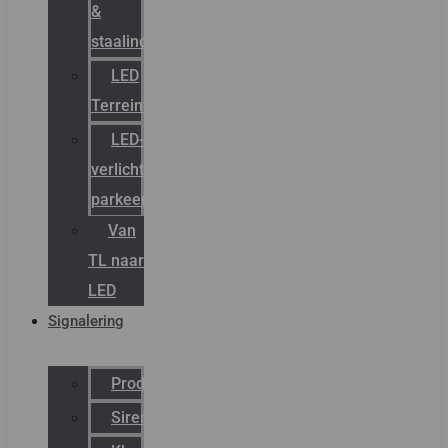
&
staalindustrie
LED
Terreinverlichting
LED-
verlichting
parkeergarage
Van
TL naar
LED
Signalering
Productcatalogus
Sirena