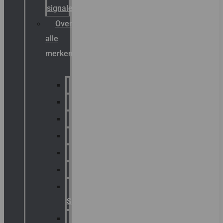
signalering
Overzicht
alle
merken
Sammode
Chalmit
Palazzoli
Fellowlight
Luxon
Sirena
Klaxon
Signaling
E2S