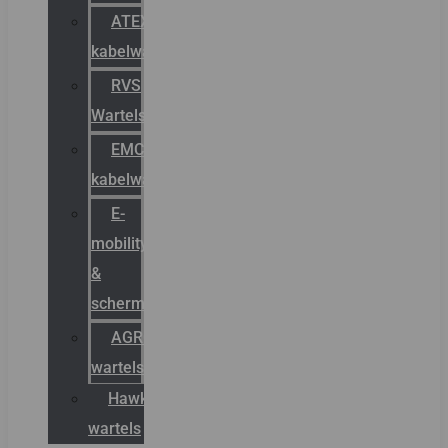
ATEX
kabelwartels
RVS
Wartels
EMC
kabelwartels
E-
mobility
&
schermstromen
AGRO
wartels
Hawke
wartels