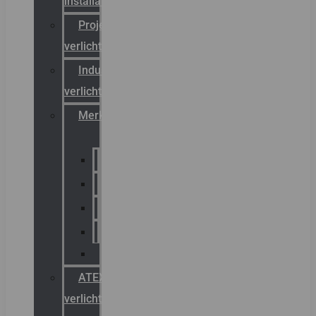
installateurs
Projectreferenties
verlichting
Industriële
verlichting
Merken
Sammode
Chalmit
Palazzoli
Fellowlight
Luxon
ATEX
verlichting