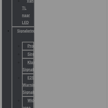
Van
TL
naar
LED
Signalering
Productcatalogus
Sirena
Klaxon
Signaling
E2S
Warning
Signals
Wide
area