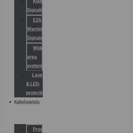
Klaxon
Signaling
E2S
Warning
Signals
Wide
area
systemen
Laserbelijning
& LED-
projectie
Kabelwartels
Productcatalogus