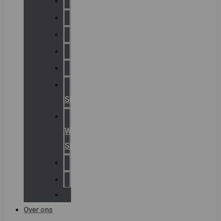
Chalmit
Palazzoli
Fellowlight
Luxon
Sirena
Klaxon
Signaling
E2S
Warning
Signals
AGRO
Hawke
Killark
Over ons