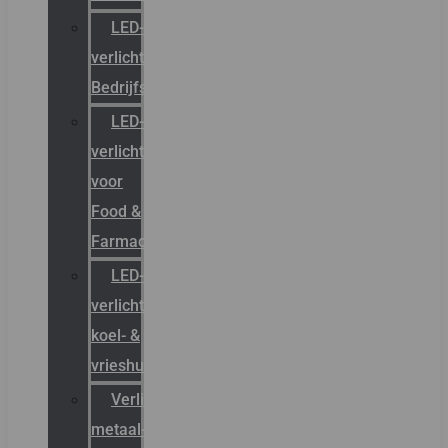
LED-
verlichting
Bedrijfshal
LED-
verlichting
voor
Food &
Farmacie
LED-
verlichting
koel- &
vrieshuizen
Verlichting
metaal-