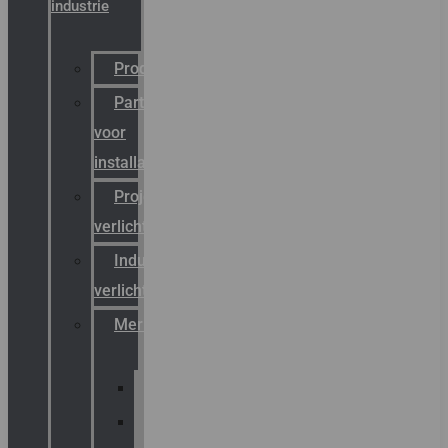
industrie
Productcatalogus
Partner
voor
installateurs
Projectreferenties
verlichting
Industriële
verlichting
Merken
Sammode
Chalmit