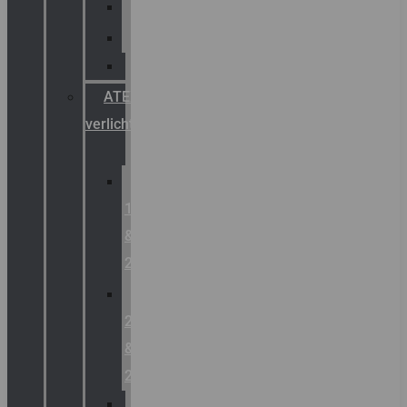
Palazzoli
Fellowlight
Luxon
ATEX
verlichting
Zone
1
&
2
Zone
21
&
22
ATEX