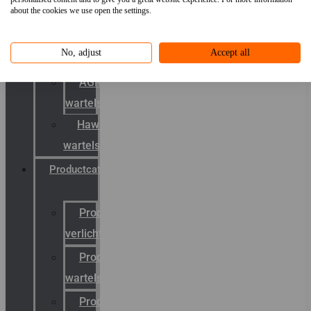
about the cookies we use open the settings.
mobility
&
No, adjust
Accept all
schermstromen
AGRO
wartels
Hawke
wartels
Productcatalogus
Productcatalogus
verlichting
Productcatalogus
wartels
Productcatalogus