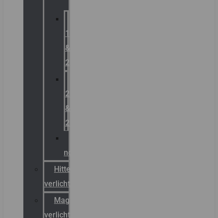
Zone
1
&
2
Zone
21
&
22
ATEX
noodverlichting
Hittebestendige
verlichting
Magazijn
verlichting