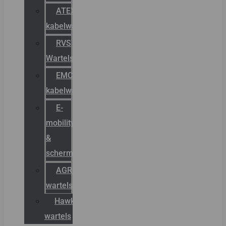
ATEX
kabelwartels
RVS
Wartels
EMC
kabelwartels
E-
mobility
&
schermstromen
AGRO
wartels
Hawke
wartels