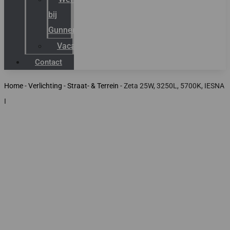
bij
Gunneman
Vacatures
Contact
Home
-
Verlichting
-
Straat- & Terrein
-
Zeta 25W, 3250L, 5700K, IESNA
I