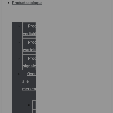
Productcatalogus
Productcatalogus
verlichting
Productcatalogus
wartels
Productcatalogus
signalering
Overzicht
alle
merken
Sammode