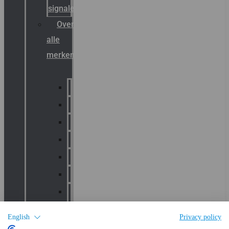
signalering
Overzicht
alle
merken
Sammode
Chalmit
Palazzoli
Fellowlight
Luxon
Sirena
Klaxon
Signaling
English
Privacy policy
E2S