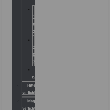
Zone
1
&
2
Zone
21
&
22
ATEX
noodverlichting
Hittebestendige
verlichting
Magazijn
verlichting