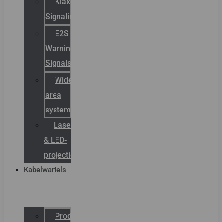
Klaxon
Signaling
E2S
Warning
Signals
Wide
area
systemen
Laserbelijning
& LED-
projectie
Kabelwartels
Productcatalogus