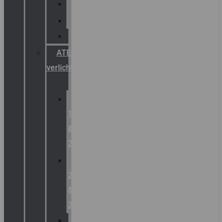
Palazzoli
Fellowlight
Luxon
ATEX
verlichting
Zone
1
&
2
Zone
21
&
22
ATEX