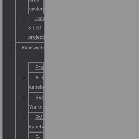
systemen
Laserbelijning
& LED-
projectie
Kabelwartels
Productcatalogus
ATEX
kabelwartels
RVS
Wartels
EMC
kabelwartels
E-