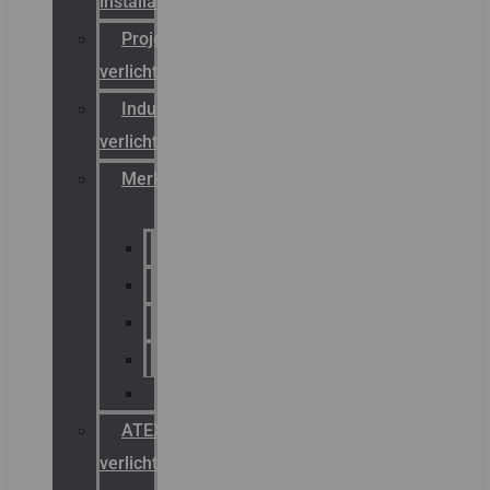
installateurs
Projectreferenties
verlichting
Industriële
verlichting
Merken
Sammode
Chalmit
Palazzoli
Fellowlight
Luxon
ATEX
verlichting