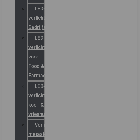
LED-
verlichting
Bedrijfshal
LED-
verlichting
voor
Food &
Farmacie
LED-
verlichting
koel- &
vrieshuizen
Verlichting
metaal-