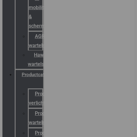
mobility
&
schermstromen
AGRO
wartels
Hawke
wartels
Productcatalogus
Productcatalogus
verlichting
Productcatalogus
wartels
Productcatalogus