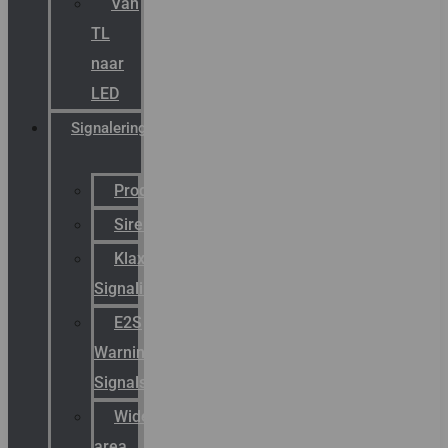
Van
TL
naar
LED
Signalering
Productcatalogus
Sirena
Klaxon
Signaling
E2S
Warning
Signals
Wide
area