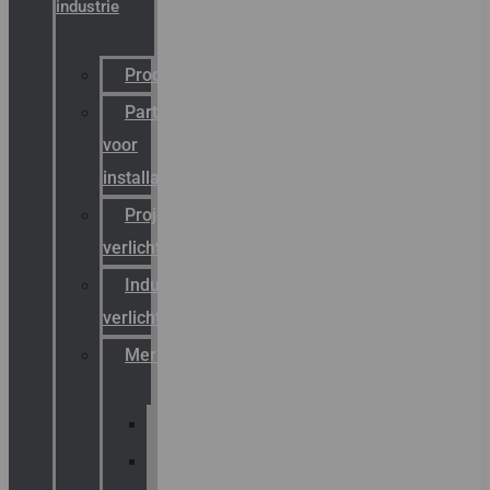
industrie
Productcatalogus
Partner
voor
installateurs
Projectreferenties
verlichting
Industriële
verlichting
Merken
Sammode
Chalmit