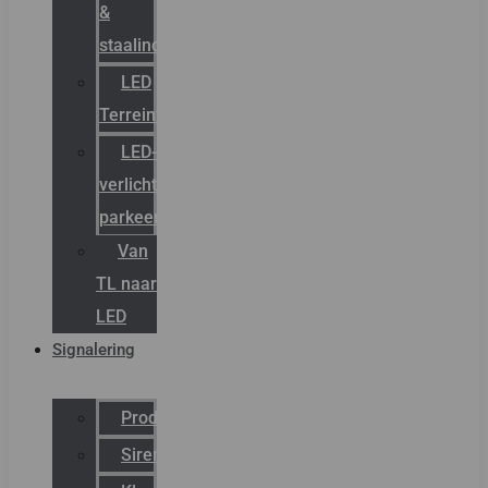
&
staalindustrie
LED
Terreinverlichting
LED-
verlichting
parkeergarage
Van
TL naar
LED
Signalering
Productcatalogus
Sirena