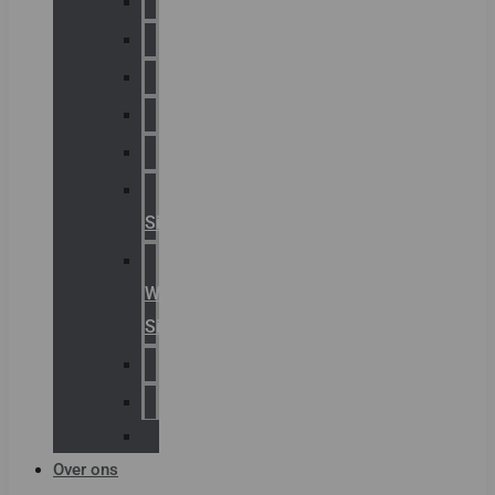
Chalmit
Palazzoli
Fellowlight
Luxon
Sirena
Klaxon
Signaling
E2S
Warning
Signals
AGRO
Hawke
Killark
Over ons