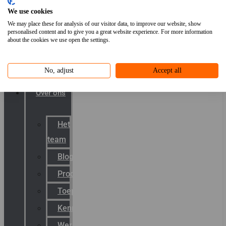
Warning
We use cookies
We may place these for analysis of our visitor data, to improve our website, show
Signals
personalised content and to give you a great website experience. For more information
about the cookies we use open the settings.
AGRO
Hawke
No, adjust
Accept all
Killark
Over ons
Het
team
Blog
Productnieuws
Toepassingen
Kenniscentrum
Werken